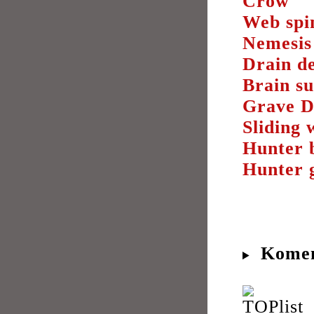
Crow
Web spi
Nemesis
Drain d
Brain s
Grave D
Sliding
Hunter 
Hunter
Komen