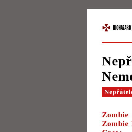
Nepřá
Neme
Nepřátel
Zombie
Zombie