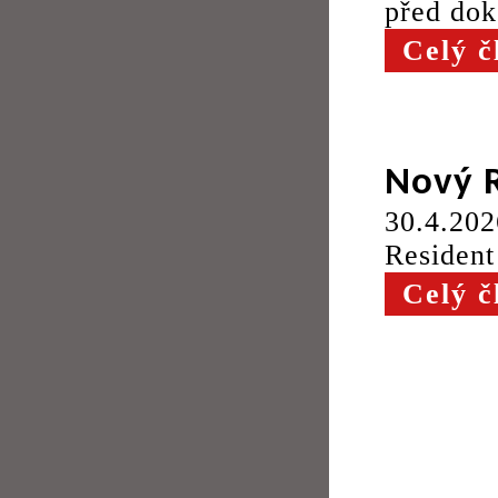
před dok
Celý č
Nový R
30.4.202
Resident
Celý č