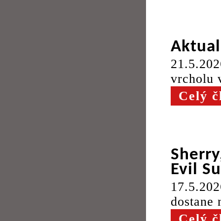
Aktual
21.5.20
vrcholu 
Celý č
Sherry
Evil S
17.5.20
dostane n
Celý č