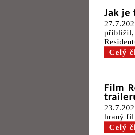
Jak je
27.7.20
přiblíž
Resident
Celý č
Film 
trailer
23.7.202
hraný fi
Celý č