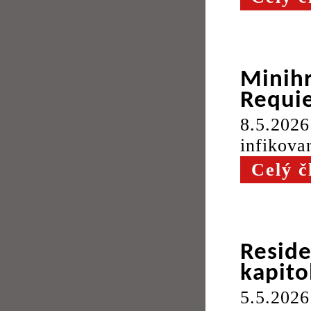
Minih
Requi
8.5.20
infikova
Celý č
Reside
kapito
5.5.2026