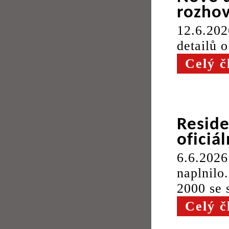
rozho
12.6.202
detailů
Celý č
Reside
oficiá
6.6.202
naplnil
2000 se s
Celý č