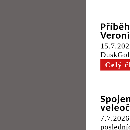
Příbě
Veron
15.7.202
DuskGole
Celý č
Spoje
veleo
7.7.2026
poslední