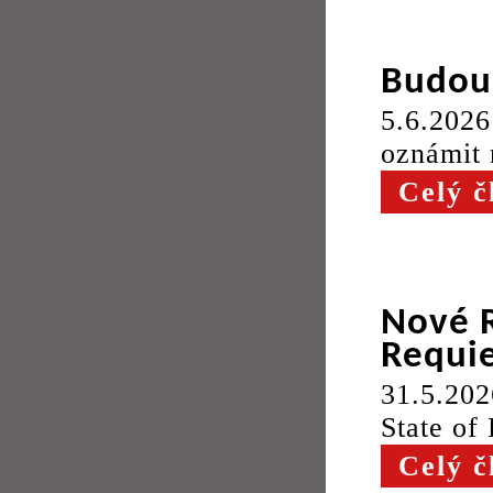
Budouc
5.6.202
oznámit 
Celý č
Nové R
Requie
31.5.20
State of 
Celý č