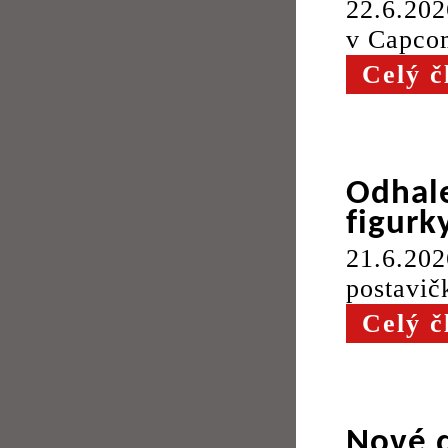
22.6.202
v Capco
Celý č
Odhale
figurk
21.6.20
postavič
Celý č
Nové d