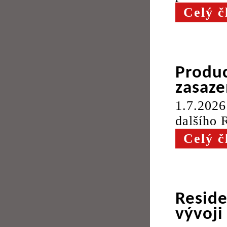
Celý č
Prod
zasaz
1.7.202
dalšího 
Celý č
Reside
vývoji