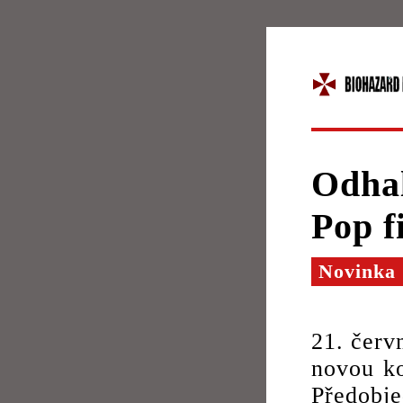
Odhal
Pop f
Novinka
21. červ
novou ko
Předobj