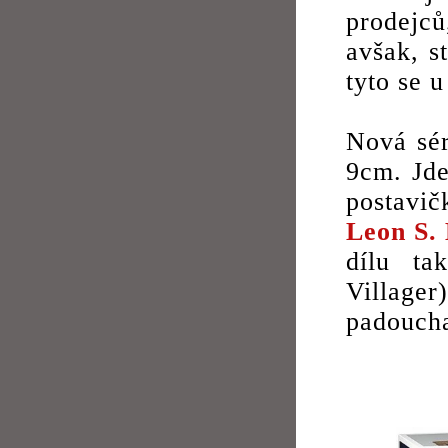
prodejců
avšak, s
tyto se 
Nová sér
9cm. Jde
postavi
Leon S.
dílu ta
Village
padouc