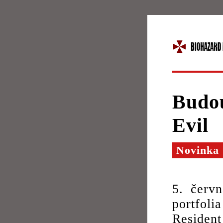
Budou
Evil
Novinka
5. červ
portfoli
Residen