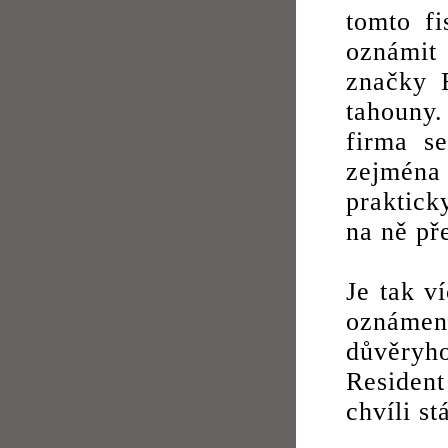
tomto fi
oznámit 
značky R
tahouny.
firma s
zejména
praktick
na ně př
Je tak v
oznáme
důvěryho
Residen
chvíli st