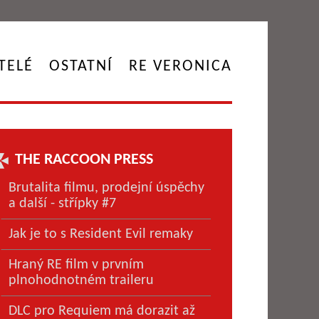
TELÉ
OSTATNÍ
RE VERONICA
THE RACCOON PRESS
Brutalita filmu, prodejní úspěchy
a další - střípky #7
Jak je to s Resident Evil remaky
Hraný RE film v prvním
plnohodnotném traileru
DLC pro Requiem má dorazit až