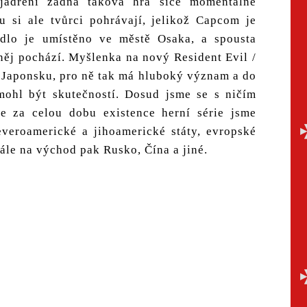
jádření žádná taková hra sice momentálně
 si ale tvůrci pohrávají, jelikož Capcom je
ídlo je umístěno ve městě Osaka, a spousta
něj pochází. Myšlenka na nový Resident Evil /
v Japonsku, pro ně tak má hluboký význam a do
mohl být skutečností. Dosud jsme se s ničím
že za celou dobu existence herní série jsme
everoamerické a jihoamerické státy, evropské
ále na východ pak Rusko, Čína a jiné.