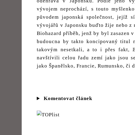
odehrává v Japonsku. Podle jeho vy
vývojem neprochází, s touto myšlenkou
původem japonská společnost, jejíž s
vývojářů v Japonsku buďto žije nebo z 
Biohazard příběh, jenž by byl zasazen 
budoucna by takto koncipovaný titul 
takovým nesetkali, a to i přes fakt, 
navštívili celou řadu zemí jako jsou s
jako Španělsko, Francie, Rumunsko, či d
Komentovat článek