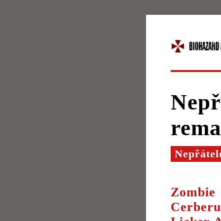
Nepř
rema
Nepřátel
Zombie
Cerberu