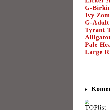
Licker 
G-Birki
Ivy Zom
G-Adult
Tyrant 
Alligato
Pale He
Large R
Komen