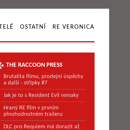
TELÉ
OSTATNÍ
RE VERONICA
THE RACCOON PRESS
Brutalita filmu, prodejní úspěchy
a další - střípky #7
Jak je to s Resident Evil remaky
Hraný RE film v prvním
plnohodnotném traileru
DLC pro Requiem má dorazit až