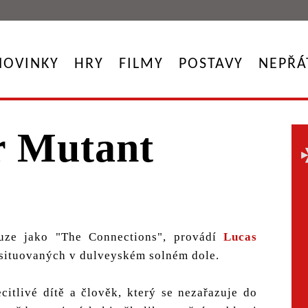
NOVINKY
HRY
FILMY
POSTAVY
NEPŘÁ
r Mutant
uze jako "The Connections", provádí
Lucas
 situovaných v dulveyském solném dole.
itlivé dítě a člověk, který se nezařazuje do