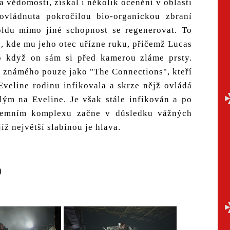
 vědomosti, získal i několik ocenění v oblasti
ovládnuta pokročilou bio-organickou zbraní
ldu mimo jiné schopnost se regenerovat. To
, kde mu jeho otec uřízne ruku, přičemž Lucas
o když on sám si před kamerou zláme prsty.
í známého pouze jako "The Connections", kteří
veline rodinu infikovala a skrze nějž ovládá
slým na Eveline. Je však stále infikován a po
mním komplexu začne v důsledku vážných
íž největší slabinou je hlava.
)