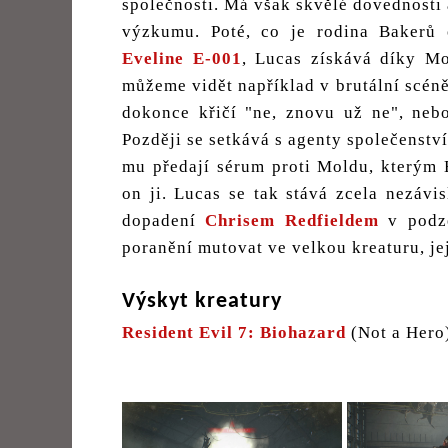
společnosti. Má však skvělé dovednosti a
výzkumu. Poté, co je rodina Bakerů 
Eveline E-001
, Lucas získává díky Mo
můžeme vidět například v brutální scéně
dokonce křičí "ne, znovu už ne", neb
Později se setkává s agenty společenstv
mu předají sérum proti Moldu, kterým E
on ji. Lucas se tak stává zcela nezávi
dopadení
Chrisem Redfieldem
v podze
poranění mutovat ve velkou kreaturu, jej
Výskyt kreatury
Resident Evil 7: Biohazard
(Not a Hero