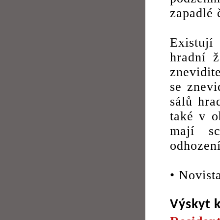
zapadlé 
Existují
hradní ž
znevidit
se znevi
sálů hra
také v o
mají sc
odhození
• Novist
Výskyt 