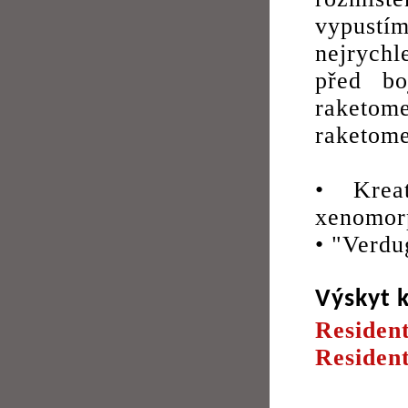
vypustí
nejrychle
před bo
raketome
raketome
• Krea
xenomorp
• "Verdu
Výskyt 
Resident
Residen