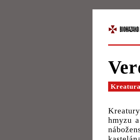
Ver
Kreatur
Kreatur
hmyzu a 
nábožen
kastel