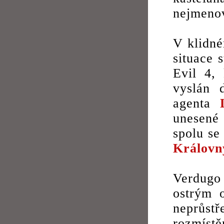
nejmenov
V klidné
situace 
Evil 4,
vyslán 
agenta
unesené 
spolu se
Královn
Verdugo
ostrým o
neprůstř
rozmís