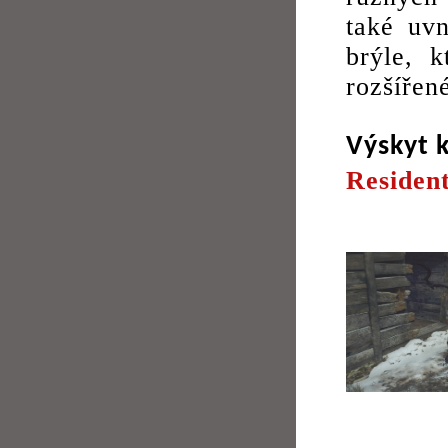
také uvn
brýle, k
rozšířen
Výskyt 
Resident