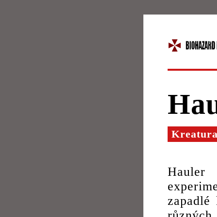
Hau
Kreatur
Hauler
experim
zapadlé 
různých 