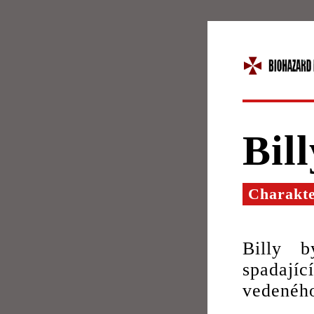
Bill
Charakt
Billy 
spadajíc
vedenéh