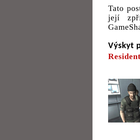
Tato pos
její zp
GameSha
Výskyt 
Resident