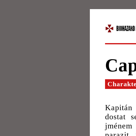
Cap
Charakt
Kapitán
dostat s
jméne
parazit.