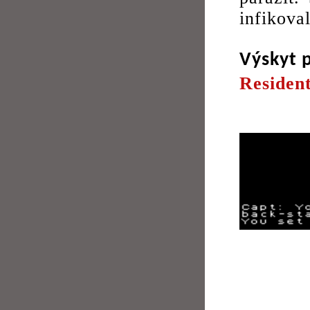
infikoval
Výskyt 
Resident