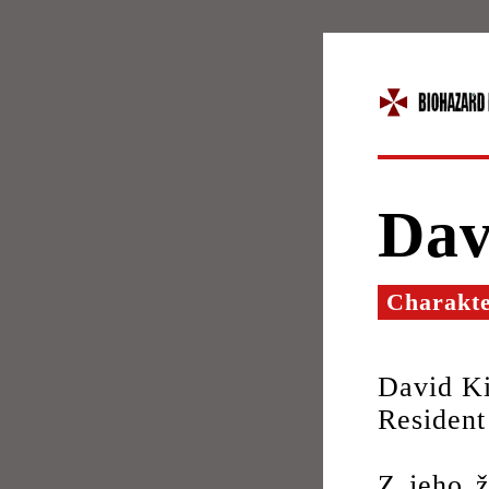
Dav
Charakt
David Ki
Resident
Z jeho ž