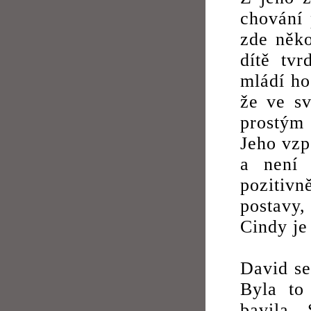
chování 
zde něko
dítě tv
mládí ho
že ve s
prostým 
Jeho vzp
a není 
pozitivn
postavy,
Cindy je 
David se
Byla to
bavila.