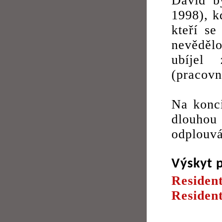
David by
1998), kd
kteří se
nevěděl
ubíjel
(pracov
Na konci
dlouhou
odplouvá
Výskyt 
Residen
Resident