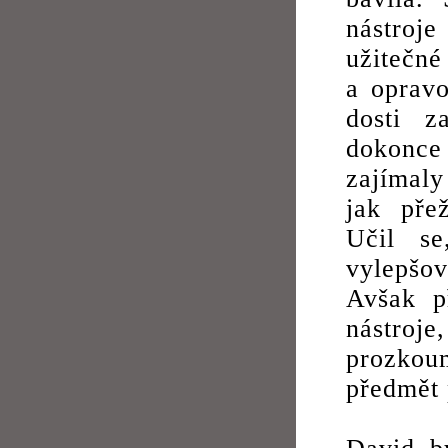
nástroje
užitečné
a opravo
dosti z
dokonce
zajímaly
jak přež
Učil se
vylepšo
Avšak p
nástro
prozkoum
předmět 