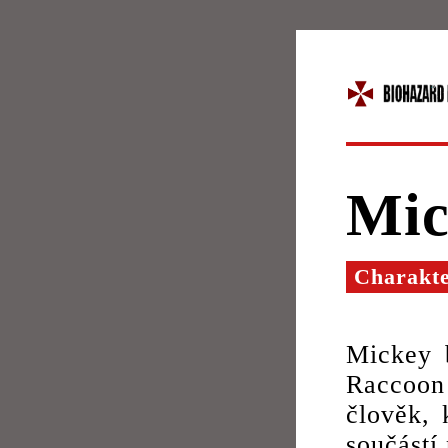
Mic
Charakt
Mickey 
Raccoon 
člověk, 
součástí