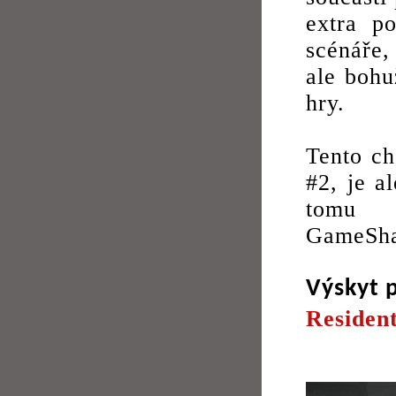
extra p
scénáře,
ale bohu
hry.
Tento ch
#2, je a
tomu p
GameSha
Výskyt 
Resident