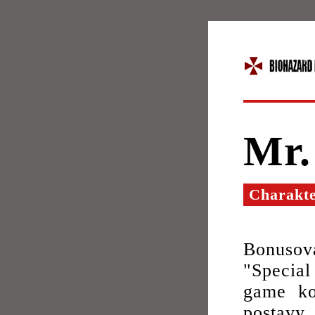
Mr.
Charakt
Bonusov
"Specia
game ko
postav