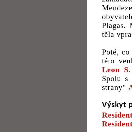
Mendeze 
obyvatel
Plagas. 
těla vpra
Poté, co
této ven
Leon S
Spolu s
strany"
Výskyt 
Resident
Residen