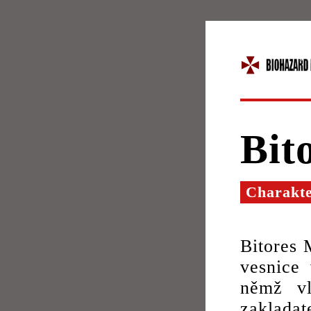
Bit
Charakt
Bitores
vesnice 
němž v
zaklada