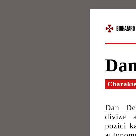
Dan
Charakt
Dan DeC
divize 
pozici k
autonomn