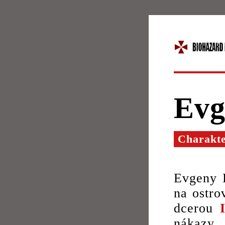
Evg
Charakt
Evgeny R
na ostro
dcerou
nákazy 