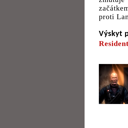
začátke
proti La
Výskyt 
Resident