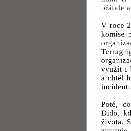
přátele 
V roce 2
komise 
organiz
Terragri
organiza
využít i
a chtěl 
incidentu
Poté, c
Dido, k
života. 
zmutuje