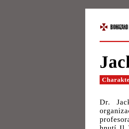
Jac
Charakt
Dr. Jac
organiza
profesor
hnutí Il