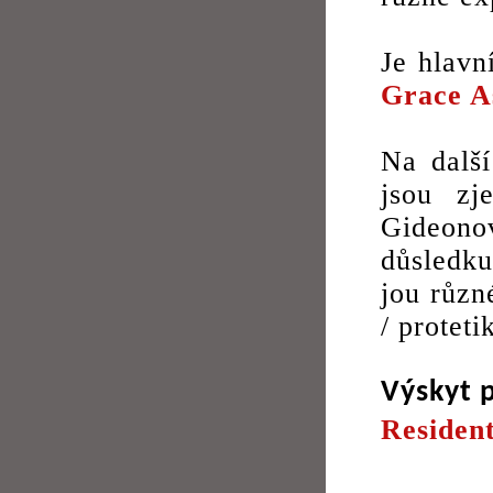
Je hlavn
Grace A
Na další
jsou zj
Gideonov
důsledku
jou různ
/ proteti
Výskyt 
Residen