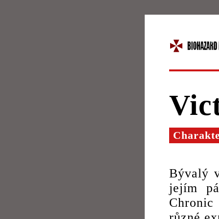
Vic
Charakt
Bývalý 
jejím p
Chronic
různé ex