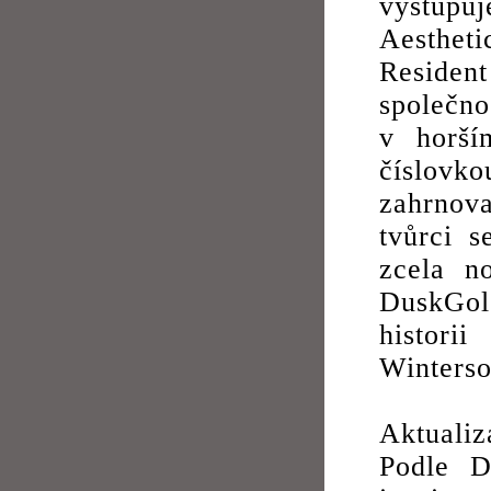
vystupu
Aesthet
Reside
společno
v horší
číslovk
zahrnova
tvůrci s
zcela n
DuskGole
histori
Winterso
Aktualiz
Podle D