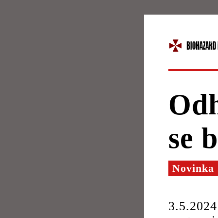
Odh
se b
Novinka
3.5.2024