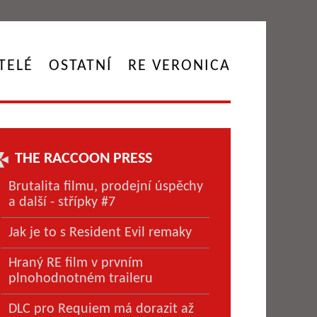
TELÉ
OSTATNÍ
RE VERONICA
THE RACCOON PRESS
Brutalita filmu, prodejní úspěchy
a další - střípky #7
Jak je to s Resident Evil remaky
Hraný RE film v prvním
plnohodnotném traileru
DLC pro Requiem má dorazit až