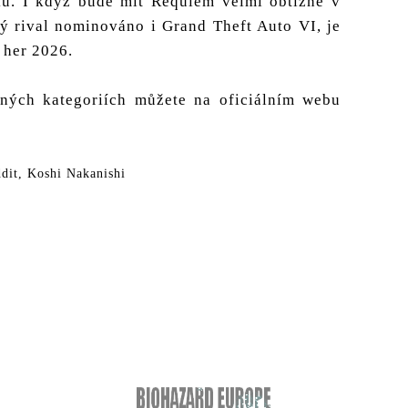
ku. I když bude mít Requiem velmi obtížné v
ký rival nominováno i Grand Theft Auto VI, je
 her 2026.
zných kategoriích můžete na oficiálním webu
dit, Koshi Nakanishi