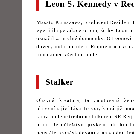
Leon S. Kennedy v Re
Masato Kumazawa, producent Resident E
vyvrátil spekulace o tom, že by Leon mě
označil za mylné domnenky. O Leonově p
důvěryhodní insideři. Requiem má však 
to nakonec všechno bude.
Stalker
Ohavná kreatura, ta zmutovaná že
připomínající Lisu Trevor, která již mn
která bude ústředním stalkerem RE Req
hraní. Je důležitým prvkem, ale hra 
neustále pronásledováni a napadáni tí