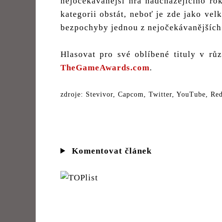
nejočekávanější hra nadcházejícího ro
kategorii obstát, neboť je zde jako vel
bezpochyby jednou z nejočekávanějších
Hlasovat pro své oblíbené tituly v rů
TheGameAwards.com
.
zdroje: Stevivor, Capcom, Twitter, YouTube, Red
Komentovat článek