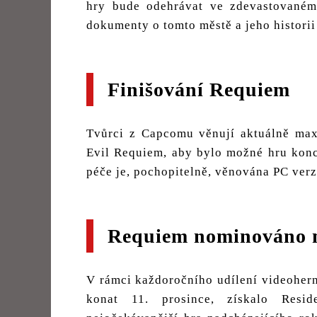
hry bude odehrávat ve zdevastovaném
dokumenty o tomto městě a jeho historii
Finišování Requiem
Tvůrci z Capcomu věnují aktuálně max
Evil Requiem, aby bylo možné hru kon
péče je, pochopitelně, věnována PC verz
Requiem nominováno n
V rámci každoročního udílení videohern
konat 11. prosince, získalo Resi