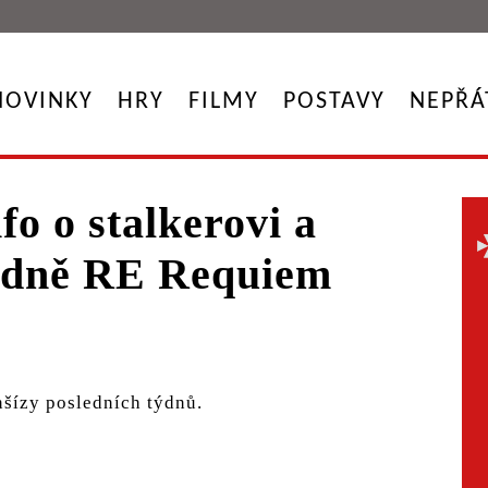
NOVINKY
HRY
FILMY
POSTAVY
NEPŘÁ
fo o stalkerovi a
ledně RE Requiem
nšízy posledních týdnů.