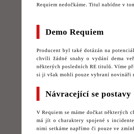
Requiem nedočkáme. Titul nabídne v tom
Demo Requiem
Producent byl také dotázán na potenciál
chvíli žádné snahy o vydání dema veř
některých posledních RE titulů. Víme př
si ji však mohli pouze vybraní novináři 
Návracející se postavy
V Requiem se máme dočkat některých char
má jít o charaktery spojené s incident
nimi setkáme napřímo či pouze ve zmínk