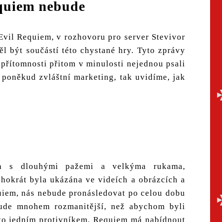
quiem nebude
vil Requiem, v rozhovoru pro server Stevivor
l být součástí této chystané hry. Tyto zprávy
řítomnosti přitom v minulosti nejednou psali
poněkud zvláštní marketing, tak uvidíme, jak
na s dlouhými pažemi a velkýma rukama,
ohokrát byla ukázána ve videích a obrázcích a
uiem, nás nebude pronásledovat po celou dobu
bude mnohem rozmanitější, než abychom byli
mto jedním protivníkem. Requiem má nabídnout