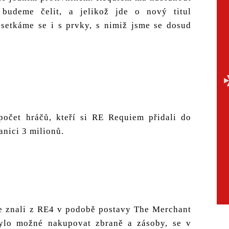
 budeme čelit, a jelikož jde o nový titul
 setkáme se i s prvky, s nimiž jsme se dosud
počet hráčů, kteří si RE Requiem přidali do
anici 3 milionů.
e znali z RE4 v podobě postavy The Merchant
ylo možné nakupovat zbraně a zásoby, se v