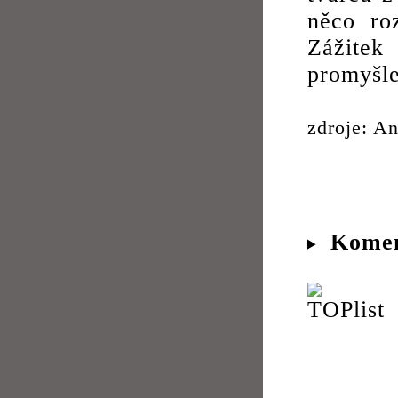
něco roz
Zážitek
promyšl
zdroje: An
Komen