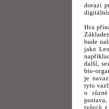
dorazí p
digitáln
Hra přin
Základem
bude naš
jako Leo
napříkla
další, s
bio-orga
je navaz
tyto vaz
o různé
postava
tvůrců z