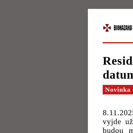
Resid
datu
Novinka
8.11.202
vyjde už
budou m