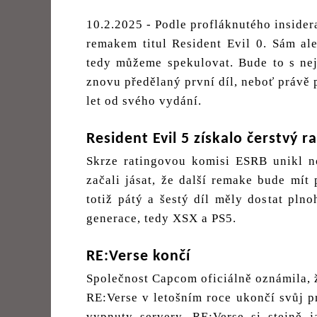
10.2.2025 - Podle profláknutého inside
remakem titul Resident Evil 0. Sám al
tedy můžeme spekulovat. Bude to s ne
znovu předělaný první díl, neboť právě p
let od svého vydání.
Resident Evil 5 získalo čerstvý r
Skrze ratingovou komisi ESRB unikl n
začali jásat, že další remake bude mít 
totiž pátý a šestý díl měly dostat pln
generace, tedy XSX a PS5.
RE:Verse končí
Společnost Capcom oficiálně oznámila, 
RE:Verse v letošním roce ukončí svůj p
vypnuty servery. RE:Verse si stejně 