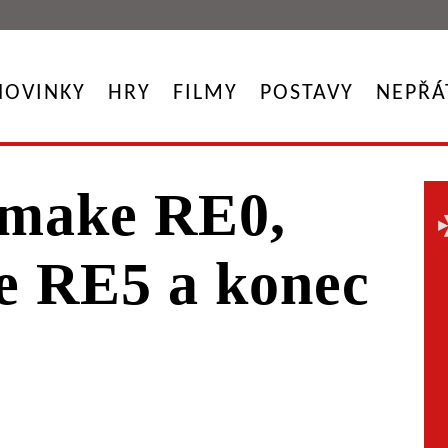
NOVINKY
HRY
FILMY
POSTAVY
NEPŘÁ
emake RE0,
ze RE5 a konec