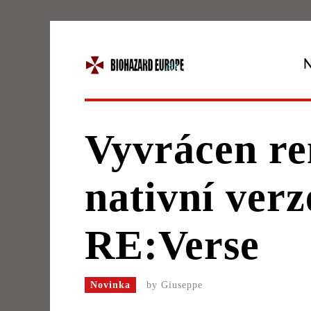
Vyvrácen r
nativní ver
RE:Verse
Novinka
by
Giuseppe