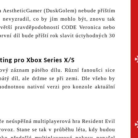
ra AestheticGamer (DuskGolem) nebude příštím
e nevyzradil, co by jím mohlo být, znovu tak
jvětší pravděpodobností CODE Veronica nebo
rvní díl bude příští rok slavit úctyhodných 30
ating pro Xbox Series X/S
ový záznam pátého dílu. Různí fanoušci sice
pátý díl, ale držme se při zemi. Dle všeho by
ohodnotnou nativní verzi pro konzole aktuální
že neúspěšná multiplayerová hra Resident Evil
rovoz. Stane se tak v průběhu léta, kdy budou
jako předešlé multiplayerové pokusy nenašel