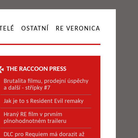
TELÉ
OSTATNÍ
RE VERONICA
THE RACCOON PRESS
Brutalita filmu, prodejní úspěchy
a další - střípky #7
Jak je to s Resident Evil remaky
Hraný RE film v prvním
plnohodnotném traileru
DLC pro Requiem má dorazit až