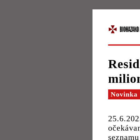
Resid
milio
Novinka
25.6.202
očekáva
seznamu 