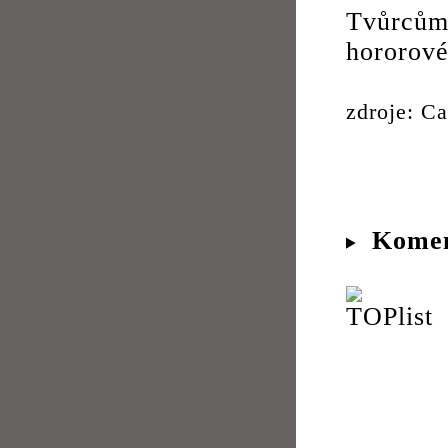
Tvůrcům
hororové
zdroje: C
Komen