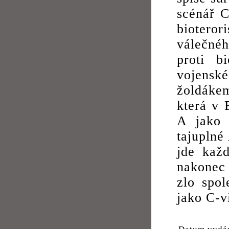
scénář C
bioteror
válečnéh
proti b
vojensk
žoldáke
která v 
A jako 
tajuplné
jde kaž
nakonec 
zlo spol
jako C-vi