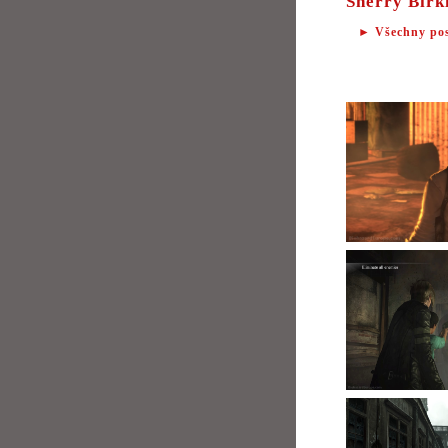
Sherry Birk
► Všechny po