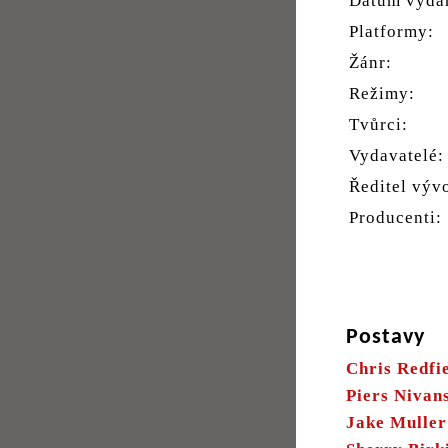
Datum vydá
Platformy:
Žánr:
Režimy:
Tvůrci:
Vydavatelé:
Ředitel výv
Producenti:
Postavy
Chris Redfi
Piers Nivan
Jake Muller