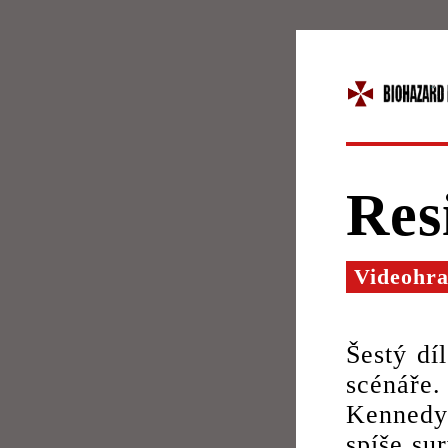
Res
Videohr
Šestý dí
scénáře
Kennedy
spíše su