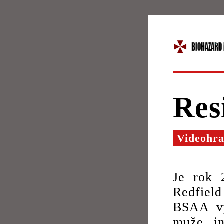
Res
Videohr
Je rok 2
Redfield
BSAA vys
muže jm