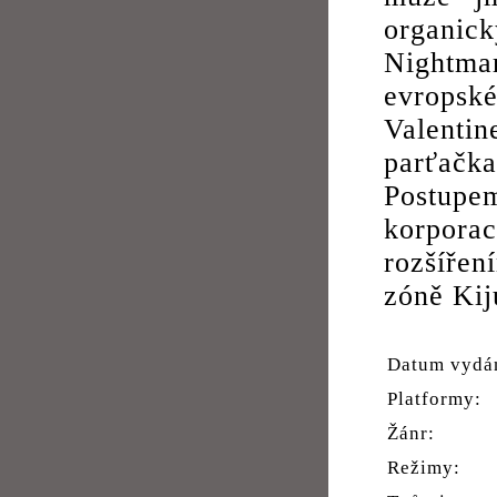
organic
Nightma
evropské
Valentin
parťač
Postupem 
korpora
rozšířen
zóně Kiju
Datum vydá
Platformy:
Žánr:
Režimy: