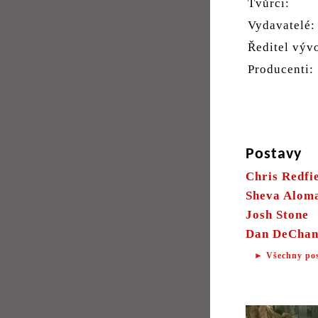
Tvůrci:
Vydavatelé:
Ředitel výv
Producenti:
Postavy
Chris Redfi
Sheva Alom
Josh Stone
Dan DeChan
► Všechny po