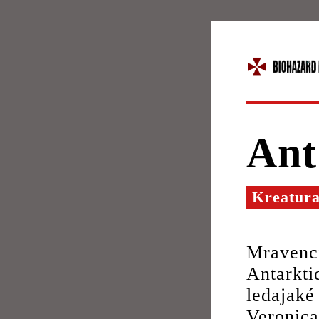
Ant
Kreatur
Mravenci
Antarkt
ledajak
Veronica