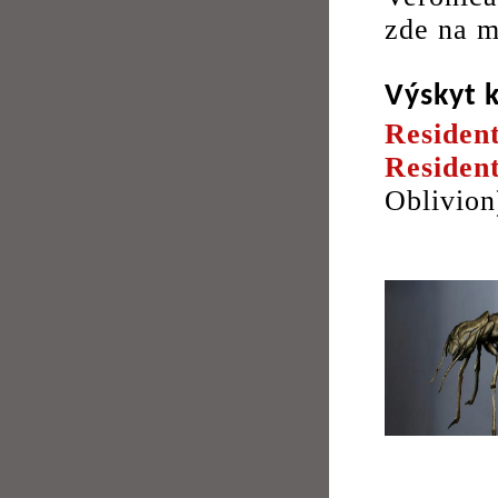
zde na m
Výskyt 
Residen
Residen
Oblivion