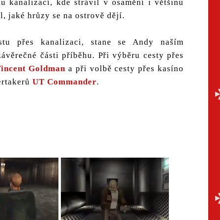
u kanalizací, kde strávil v osamění i většinu
, jaké hrůzy se na ostrově dějí.
tu přes kanalizaci, stane se Andy naším
ávěrečné části příběhu. Při výběru cesty přes
incent Goldman
a při volbě cesty přes kasíno
ertakerů
UT Commander
.