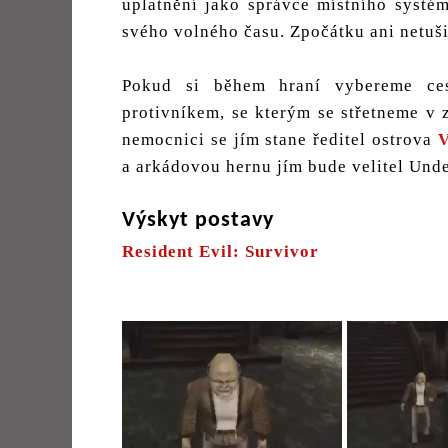
uplatnění jako správce místního systém
svého volného času. Zpočátku ani netušil
Pokud si během hraní vybereme ces
protivníkem, se kterým se střetneme v z
nemocnici se jím stane ředitel ostrova
V
a arkádovou hernu jím bude velitel Und
Výskyt postavy
Resident Evil: Survivor