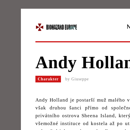
Andy Holla
Charakter
by
Giuseppe
Andy Holland je postarší muž malého vz
však druhou šanci přímo od společn
privátního ostrova Sheena Island, kter
všemožné instituce od kostela až po 