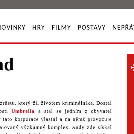
NOVINKY
HRY
FILMY
POSTAVY
NEPŘÁ
nd
růstu, který žil životem kriminálníka. Dostal
osti
Umbrella
a stal se jedním z obyvatel
ý tato korporace vlastní a na němž provozuje
utajovaný výzkumný komplex. Andy zde získal