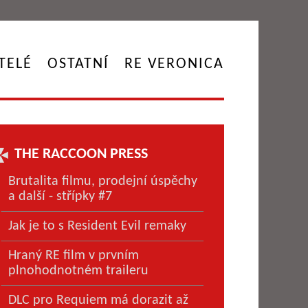
TELÉ
OSTATNÍ
RE VERONICA
THE RACCOON PRESS
Brutalita filmu, prodejní úspěchy
a další - střípky #7
Jak je to s Resident Evil remaky
Hraný RE film v prvním
plnohodnotném traileru
DLC pro Requiem má dorazit až