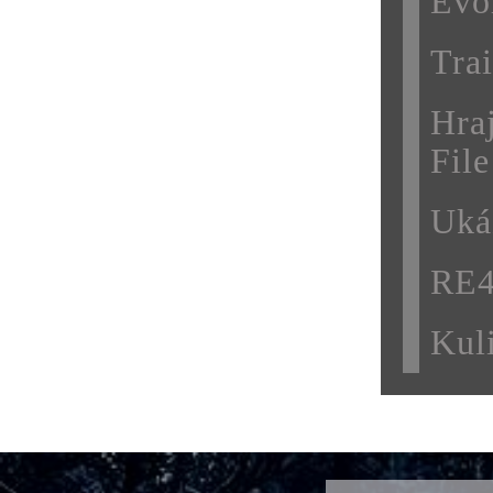
Evo
Trai
Hra
File
Uká
RE4
Kul