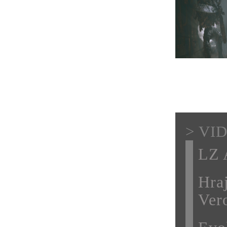
> VI
LZ 
Hra
Ver