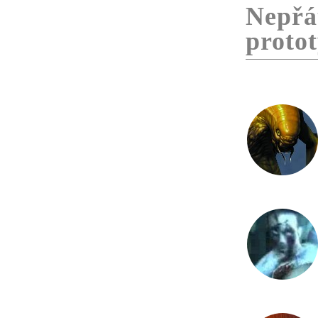
Nepřát
proto