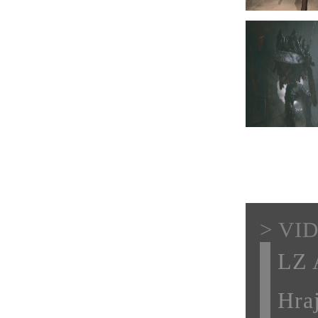
> VI
LZ 
Hra