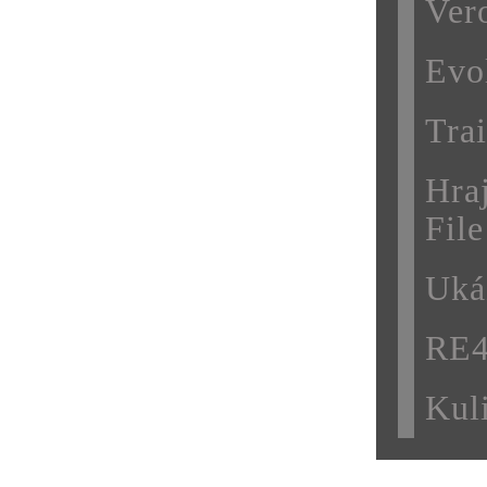
Ver
Evo
Trai
Hra
File
Uká
RE4
Kul